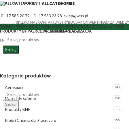
ALL CATEGORIES
17 585 20 79
17 583 23 98
sklep@wps.pl
SKLEP
O NAS
KONTAKT
DYSTRYBUCJA
KONWERTING
BAZA WIEDZY
TAŚMY I RZEPY
KLEJE I CHEMIA DLA PRZEMYSŁU
MATERIAŁY ŚCIERNE
LOGOWANIE / REJESTRACJA
PRODUKTY BHP
AEROSPACE
POCHŁANIACZE
EN
Szukaj
Akcesoria /Części zamienne
0,00
ZŁ
Kategorie produktów
Aerospace
141
Materiały ścierne
150
Szukaj
Produkty BHP
58
LOGOWANIE / REJESTRACJA
Kleje i Chemia dla Przemysłu
199