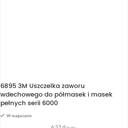
6895 3M Uszczelka zaworu
wdechowego do półmasek i masek
pełnych serii 6000
W magazynie
6,53
zł
brutto