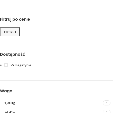
Filtruj po cenie
FILTRUJ
Cena
Cena
min
max
Dostępność
W magazynie
Waga
1,304g
1
74,41g
1