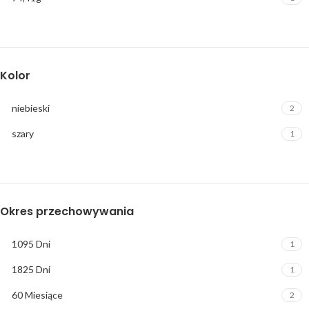
Kolor
niebieski
2
szary
1
Okres przechowywania
1095 Dni
1
1825 Dni
1
60 Miesiące
2