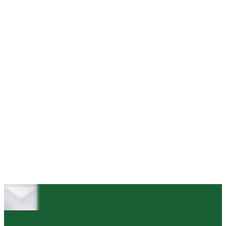
Wykonane przez nas próby dadzą pewność, że wybierasz
odpowiedni produkt.
Masz problem z aplikacjami klejów, taśm lub materiałów ściernych
w swojej firmie? Możemy przeprowadzić szkolenia dla
Twojej załogi w kwestii właściwego zastosowania naszych
produktów.