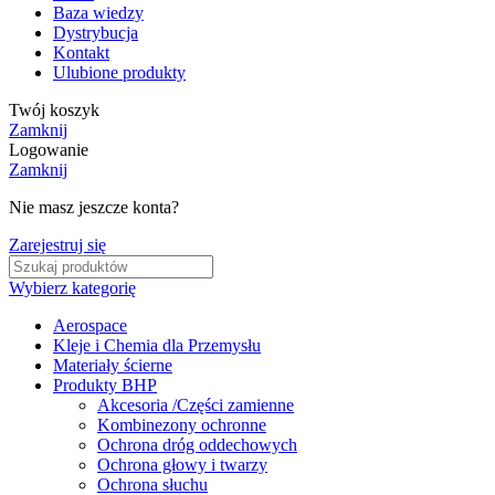
Baza wiedzy
Dystrybucja
Kontakt
Ulubione produkty
Twój koszyk
Zamknij
Logowanie
Zamknij
Nie masz jeszcze konta?
Zarejestruj się
Wybierz kategorię
Aerospace
Kleje i Chemia dla Przemysłu
Materiały ścierne
Produkty BHP
Akcesoria /Części zamienne
Kombinezony ochronne
Ochrona dróg oddechowych
Ochrona głowy i twarzy
Ochrona słuchu