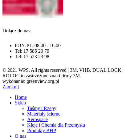
Dołącz do nas:
PON-PT: 08:00 - 16:00
Tel: 17 585 20 79
Tel: 17 523 23 98
© 2021 WPS. All rights reserved | 3M, VHB, DUAL LOCK,
ROLOC to zastrzeżone znaki firmy 3M.
wykonanie: greenview.org.pl
Zamknij
Home
Sklep
Taśmy i Rzepy
Materiały ścierne
Aerospace
Kleje i Chemia dla Przemysłu
Produkty BHP
O nas