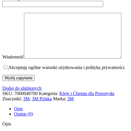
Wiadomość
Akceptuję ogólne warunki użytkowania i politykę prywatności.
Dodaj do ulubionych
SKU:
7000049700
Kategoria:
Kleje i Chemia dla Przemysłu
Znaczniki:
3M
,
3M Polska
Marka:
3M
Opis
Opinie (0)
Opis