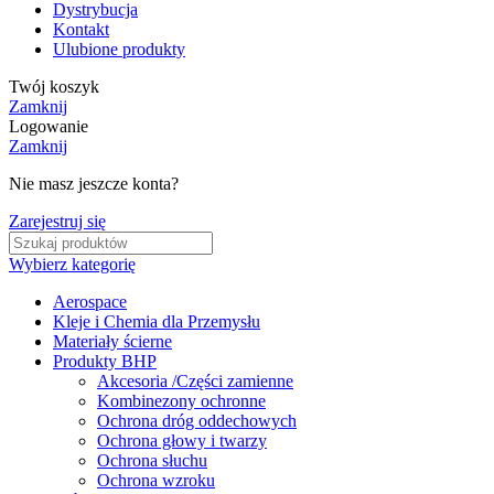
Dystrybucja
Kontakt
Ulubione produkty
Twój koszyk
Zamknij
Logowanie
Zamknij
Nie masz jeszcze konta?
Zarejestruj się
Wybierz kategorię
Aerospace
Kleje i Chemia dla Przemysłu
Materiały ścierne
Produkty BHP
Akcesoria /Części zamienne
Kombinezony ochronne
Ochrona dróg oddechowych
Ochrona głowy i twarzy
Ochrona słuchu
Ochrona wzroku