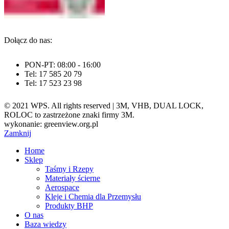
Dołącz do nas:
PON-PT: 08:00 - 16:00
Tel: 17 585 20 79
Tel: 17 523 23 98
© 2021 WPS. All rights reserved | 3M, VHB, DUAL LOCK,
ROLOC to zastrzeżone znaki firmy 3M.
wykonanie: greenview.org.pl
Zamknij
Home
Sklep
Taśmy i Rzepy
Materiały ścierne
Aerospace
Kleje i Chemia dla Przemysłu
Produkty BHP
O nas
Baza wiedzy