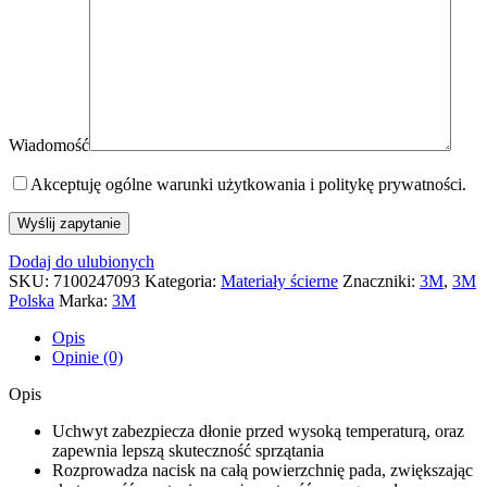
Wiadomość
Akceptuję ogólne warunki użytkowania i politykę prywatności.
Dodaj do ulubionych
SKU:
7100247093
Kategoria:
Materiały ścierne
Znaczniki:
3M
,
3M
Polska
Marka:
3M
Opis
Opinie (0)
Opis
Uchwyt zabezpiecza dłonie przed wysoką temperaturą, oraz
zapewnia lepszą skuteczność sprzątania
Rozprowadza nacisk na całą powierzchnię pada, zwiększając