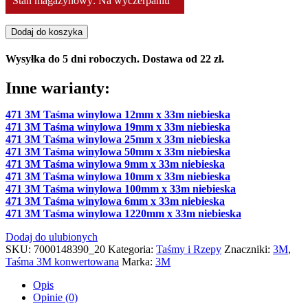
Stan magazynowy: Na wyczerpaniu
ilość
Dodaj do koszyka
471
3M
Wysyłka do 5 dni roboczych. Dostawa od 22 zł.
Taśma
winylowa
Inne warianty:
20mm
x
471 3M Taśma winylowa 12mm x 33m niebieska
33m
471 3M Taśma winylowa 19mm x 33m niebieska
niebieska
471 3M Taśma winylowa 25mm x 33m niebieska
471 3M Taśma winylowa 50mm x 33m niebieska
471 3M Taśma winylowa 9mm x 33m niebieska
471 3M Taśma winylowa 10mm x 33m niebieska
471 3M Taśma winylowa 100mm x 33m niebieska
471 3M Taśma winylowa 6mm x 33m niebieska
471 3M Taśma winylowa 1220mm x 33m niebieska
Dodaj do ulubionych
SKU:
7000148390_20
Kategoria:
Taśmy i Rzepy
Znaczniki:
3M
,
Taśma 3M konwertowana
Marka:
3M
Opis
Opinie (0)