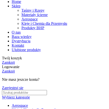
Home
Sklep
Taśmy i Rzepy
Materiały ścierne
Aerospace
Kleje i Chemia dla Przemysłu
Produkty BHP
O nas
Baza wiedzy
Dystrybucja
Kontakt
Ulubione produkty
Twój koszyk
Zamknij
Logowanie
Zamknij
Nie masz jeszcze konta?
Zarejestruj się
Wybierz kategorię
Aerospace