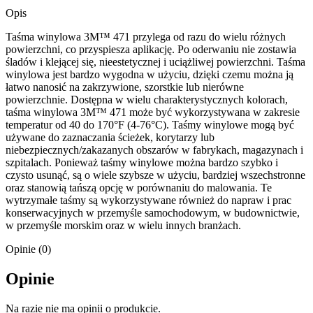
Opis
Taśma winylowa 3M™ 471 przylega od razu do wielu różnych
powierzchni, co przyspiesza aplikację. Po oderwaniu nie zostawia
śladów i klejącej się, nieestetycznej i uciążliwej powierzchni. Taśma
winylowa jest bardzo wygodna w użyciu, dzięki czemu można ją
łatwo nanosić na zakrzywione, szorstkie lub nierówne
powierzchnie. Dostępna w wielu charakterystycznych kolorach,
taśma winylowa 3M™ 471 może być wykorzystywana w zakresie
temperatur od 40 do 170°F (4-76°C). Taśmy winylowe mogą być
używane do zaznaczania ścieżek, korytarzy lub
niebezpiecznych/zakazanych obszarów w fabrykach, magazynach i
szpitalach. Ponieważ taśmy winylowe można bardzo szybko i
czysto usunąć, są o wiele szybsze w użyciu, bardziej wszechstronne
oraz stanowią tańszą opcję w porównaniu do malowania. Te
wytrzymałe taśmy są wykorzystywane również do napraw i prac
konserwacyjnych w przemyśle samochodowym, w budownictwie,
w przemyśle morskim oraz w wielu innych branżach.
Opinie (0)
Opinie
Na razie nie ma opinii o produkcie.