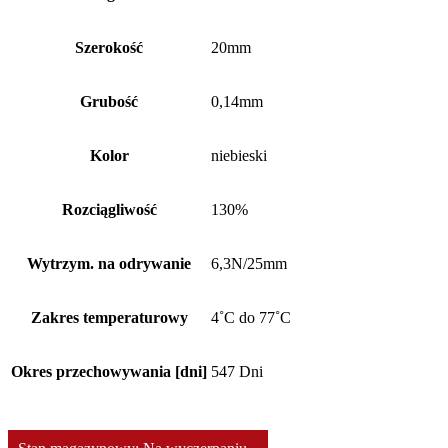
Szerokość
20mm
Grubość
0,14mm
Kolor
niebieski
Rozciągliwość
130%
Wytrzym. na odrywanie
6,3N/25mm
Zakres temperaturowy
4˚C do 77˚C
Okres przechowywania [dni]
547 Dni