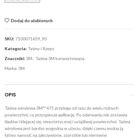
Dodaj do ulubionych
SKU:
7100071659_90
Kategoria:
Taśmy i Rzepy
Znaczniki:
3M
,
Taśma 3M konwertowana
Marka:
3M
OPIS
Taśma winylowa 3M™ 471 przylega od razu do wielu różnych
powierzchni, co przyspiesza aplikację. Po oderwaniu nie zostawia
śladów i klejącej się, nieestetycznej i uciążliwej powierzchni. Taśma
winylowa jest bardzo wygodna w użyciu, dzięki czemu można ją
łatwo nanosić na zakrzywione, szorstkie lub nierówne