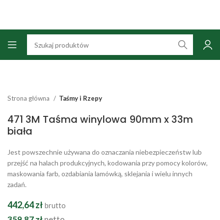
Strona główna
Taśmy i Rzepy
471 3M Taśma winylowa 90mm x 33m
biała
Jest powszechnie używana do oznaczania niebezpieczeństw lub
przejść na halach produkcyjnych, kodowania przy pomocy kolorów,
maskowania farb, ozdabiania lamówką, sklejania i wielu innych
zadań.
442,64
zł
brutto
359,87
zł
netto