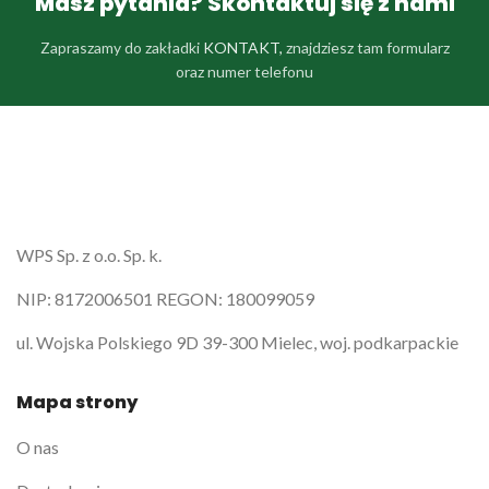
Masz pytania? Skontaktuj się z nami
Zapraszamy do zakładki
KONTAKT,
znajdziesz tam formularz
oraz numer telefonu
WPS Sp. z o.o. Sp. k.
NIP: 8172006501 REGON: 180099059
ul. Wojska Polskiego 9D 39-300 Mielec, woj. podkarpackie
Mapa strony
O nas