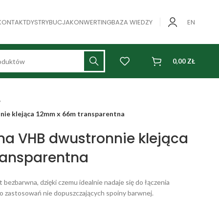
KONTAKT
DYSTRYBUCJA
KONWERTING
BAZA WIEDZY
EN
0,00
ZŁ
ie klejąca 12mm x 66m transparentna
a VHB dwustronnie klejąca
ransparentna
bezbarwna, dzięki czemu idealnie nadaje się do łączenia
do zastosowań nie dopuszczających spoiny barwnej.