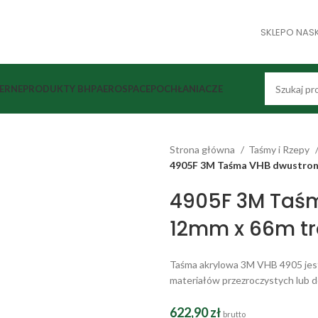
SKLEP
O NAS
IERNE
PRODUKTY BHP
AEROSPACE
POCHŁANIACZE
Strona główna
Taśmy i Rzepy
4905F 3M Taśma VHB dwustronn
4905F 3M Taśm
12mm x 66m t
Taśma akrylowa 3M VHB 4905 jest 
materiałów przezroczystych lub 
622,90
zł
brutto