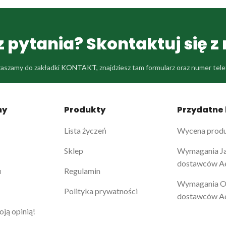
 pytania? Skontaktuj się z
aszamy do zakładki
KONTAKT,
znajdziesz tam formularz oraz numer tel
ny
Produkty
Przydatne l
Lista życzeń
Wycena prod
Sklep
Wymagania Ja
dostawców A
u
Regulamin
Wymagania Og
Polityka prywatności
dostawców A
oją opinią!