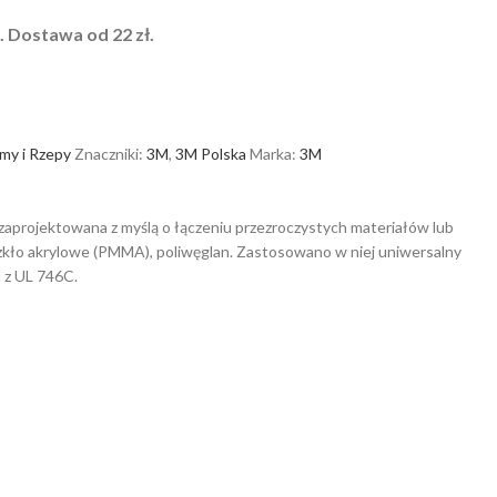
 Dostawa od 22 zł.
my i Rzepy
Znaczniki:
3M
,
3M Polska
Marka:
3M
zaprojektowana z myślą o łączeniu przezroczystych materiałów lub
 szkło akrylowe (PMMA), poliwęglan. Zastosowano w niej uniwersalny
a z UL 746C.