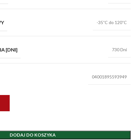
WY
-35˚C do 120˚C
 [DNI]
730 Dni
04001895593949
DODAJ DO KOSZYKA