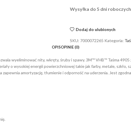
Wysyłka do 5 dni roboczych.
Dodaj do ulubionych
SKU:
7000072265
Kategoria:
Taś
OPIS
OPINIE (0)
pozwala wyeliminować nity, wkręty, śruby i spawy. 3M™ VHB™ Taśma 4905 
iały o wysokiej energii powierzchniowej takie jak farby, metale, szkło,
śma zapewnia amortyzację, tłumienie i odporność na uderzenia. Jest zgodn
ię.