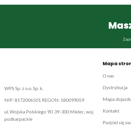
Masz
Zapr
Mapa stro
O nas
Dystrybucja
WPS Sp. z o.o. Sp. k.
Mapa dojazd
NIP: 8172006501 REGON: 180099059
Kontakt
ul. Wojska Polskiego 9D 39-300 Mielec, woj.
podkarpackie
Podziel się sw