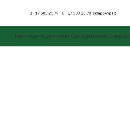
17 585 20 79
17 583 23 98
sklep@wps.pl
TAŚMY I RZEPY
KLEJE I CHEMIA DLA PRZEMYSŁU
MATERIAŁY ŚC