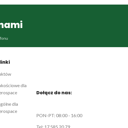
 nami
efonu
inki
uktów
kościowe dla
Dołącz do nas:
erospace
ólne dla
erospace
PON-PT: 08:00 - 16:00
Tel: 17 585 20 79