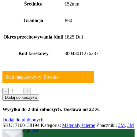
Średnica
152mm
Gradacja
P80
Okres przechowywania [dni]
1825 Dni
Kod kreskowy
30048011276237
Stan magazynowy: Średnio
ilość
BB-
Dodaj do koszyka
ZB
typ
Wysyłka do 2 dni roboczych. Dostawa od 22 zł.
A
3M
Dodaj do ulubionych
Listki
SKU:
7100138194
Kategoria:
Materiały ścierne
Znaczniki:
3M
,
3M
uzupełniające
Polska
Marka:
3M
szczotkę