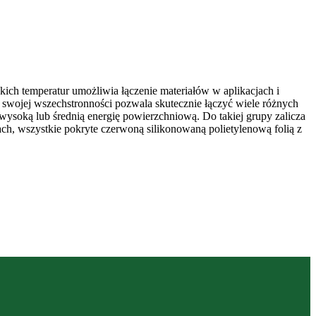
h temperatur umożliwia łączenie materiałów w aplikacjach i
i swojej wszechstronności pozwala skutecznie łączyć wiele różnych
wysoką lub średnią energię powierzchniową. Do takiej grupy zalicza
ach, wszystkie pokryte czerwoną silikonowaną polietylenową folią z