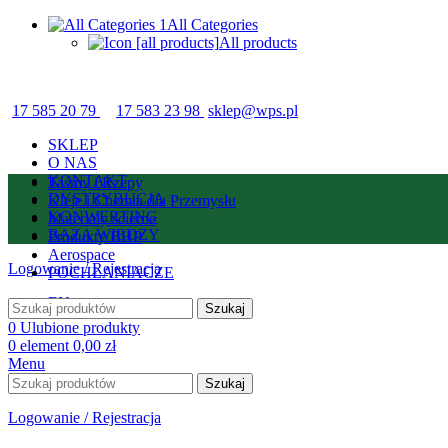
All Categories
All products
17 585 20 79
17 583 23 98
sklep@wps.pl
SKLEP
O NAS
KONTAKT
Taśmy i Rzepy
DYSTRYBUCJA
Kleje i Chemia dla Przemysłu
KONWERTING
Materiały ścierne
BAZA WIEDZY
Produkty BHP
Aerospace
Logowanie / Rejestracja
POCHŁANIACZE
EN
Szukaj
0
Ulubione produkty
0
element
0,00
zł
Menu
Szukaj
Logowanie / Rejestracja