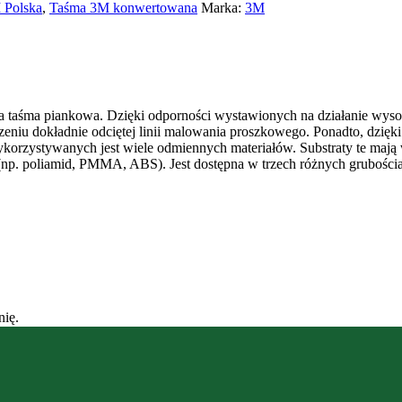
 Polska
,
Taśma 3M konwertowana
Marka:
3M
śma piankowa. Dzięki odporności wystawionych na działanie wysokic
zeniu dokładnie odciętej linii malowania proszkowego. Ponadto, dzięk
ykorzystywanych jest wiele odmiennych materiałów. Substraty te mają 
e (np. poliamid, PMMA, ABS). Jest dostępna w trzech różnych grubości
nię.