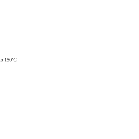
do 150˚C