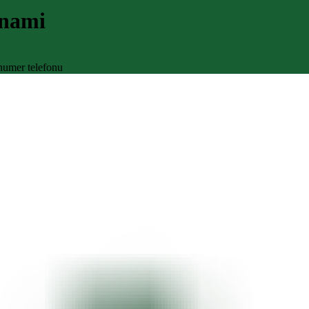
 nami
numer telefonu