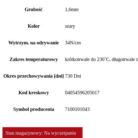
Grubość
1,6mm
Kolor
szary
Wytrzym. na odrywanie
34N/cm
Zakres temperaturowy
krótkotrwale do 230˚C, długotrwale 
Okres przechowywania [dni]
730 Dni
Kod kreskowy
04054596205017
Symbol producenta
7100101043
Stan magazynowy: Na wyczerpaniu