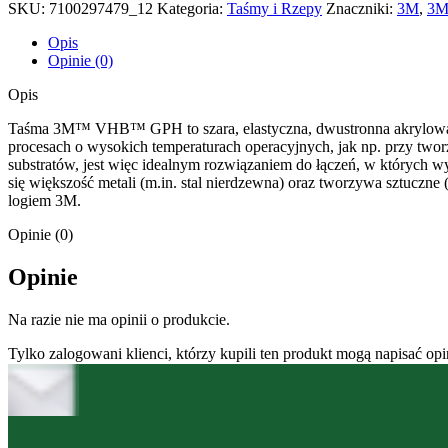
SKU:
7100297479_12
Kategoria:
Taśmy i Rzepy
Znaczniki:
3M
,
3M
Opis
Opinie (0)
Opis
Taśma 3M™ VHB™ GPH to szara, elastyczna, dwustronna akrylowa ta
procesach o wysokich temperaturach operacyjnych, jak np. przy twor
substratów, jest więc idealnym rozwiązaniem do łączeń, w których w
się większość metali (m.in. stal nierdzewna) oraz tworzywa sztuczn
logiem 3M.
Opinie (0)
Opinie
Na razie nie ma opinii o produkcie.
Tylko zalogowani klienci, którzy kupili ten produkt mogą napisać opi