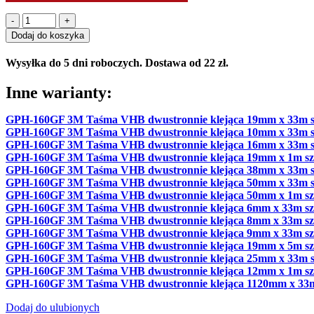
ilość
GPH-
Dodaj do koszyka
160GF
3M
Wysyłka do 5 dni roboczych. Dostawa od 22 zł.
Taśma
VHB
Inne warianty:
dwustronnie
klejąca
GPH-160GF 3M Taśma VHB dwustronnie klejąca 19mm x 33m s
12mm
GPH-160GF 3M Taśma VHB dwustronnie klejąca 10mm x 33m s
x
GPH-160GF 3M Taśma VHB dwustronnie klejąca 16mm x 33m s
33m
GPH-160GF 3M Taśma VHB dwustronnie klejąca 19mm x 1m sz
szara
GPH-160GF 3M Taśma VHB dwustronnie klejąca 38mm x 33m s
GPH-160GF 3M Taśma VHB dwustronnie klejąca 50mm x 33m s
GPH-160GF 3M Taśma VHB dwustronnie klejąca 50mm x 1m sz
GPH-160GF 3M Taśma VHB dwustronnie klejąca 6mm x 33m sz
GPH-160GF 3M Taśma VHB dwustronnie klejąca 8mm x 33m sz
GPH-160GF 3M Taśma VHB dwustronnie klejąca 9mm x 33m sz
GPH-160GF 3M Taśma VHB dwustronnie klejąca 19mm x 5m sz
GPH-160GF 3M Taśma VHB dwustronnie klejąca 25mm x 33m s
GPH-160GF 3M Taśma VHB dwustronnie klejąca 12mm x 1m sz
GPH-160GF 3M Taśma VHB dwustronnie klejąca 1120mm x 33m
Dodaj do ulubionych