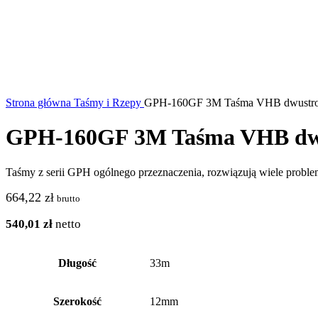
Strona główna
Taśmy i Rzepy
GPH-160GF 3M Taśma VHB dwustronn
GPH-160GF 3M Taśma VHB dwus
Taśmy z serii GPH ogólnego przeznaczenia, rozwiązują wiele proble
664,22
zł
brutto
540,01
zł
netto
Długość
33m
Szerokość
12mm