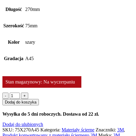
Długość
270mm
Szerokość
75mm
Kolor
szary
Gradacja
A45
Stan magazynowy: Na wyczerpaniu
ilość
237AA
Dodaj do koszyka
Pas
ścierny
Wysyłka do 5 dni roboczych. Dostawa od 22 zł.
nasypowy
z
Dodaj do ulubionych
materiału
SKU:
75X270A45
Kategoria:
Materiały ścierne
Znaczniki:
3M
,
3M
Produkt konwertowany z materiału ściernego 3M
Marka:
3M