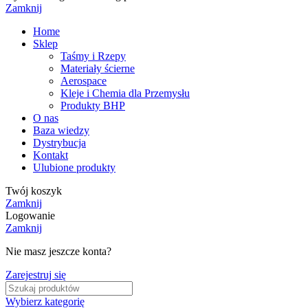
Zamknij
Home
Sklep
Taśmy i Rzepy
Materiały ścierne
Aerospace
Kleje i Chemia dla Przemysłu
Produkty BHP
O nas
Baza wiedzy
Dystrybucja
Kontakt
Ulubione produkty
Twój koszyk
Zamknij
Logowanie
Zamknij
Nie masz jeszcze konta?
Zarejestruj się
Wybierz kategorię