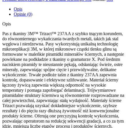
TRIZACT
75mm
Opis
x
Opinie (0)
270mm
A
Opis
45
Pas z tkaniny 3M™ Trizact™ 237AA z szybko tnącym korundem,
do równomiernego wykańczania twardych metali, takich jak stal
węglowa i nierdzewna. Pasy wykorzystują unikalną technologię
mikroreplikacji 3M, w której mikronowe cząstki tlenku glinu są
formowane w maleńkie piramidki minerałów ściernych, a następnie
powlekane na podkładzie z tkaniny o gramaturze X. Pod średnim
naciskiem piramidy te nieustannie pękają, odsłaniając świeże, ostre
minerały, zapewniając spójne cięcie i przewidywalne, delikatne
wykończenie. Trwałe podłoże taśm z tkaniny 237AA zapewnia
kontrolę, dopasowanie i efektywne szlifowanie. Materiał ścierny
łączony żywicą zapewnia większą odporność na wysokie
temperatury i pomaga zapobiegać delaminacji. Trójwymiarowe
piramidalne struktury ścierniwa są równomiernie rozprowadzane na
całej powierzchni, zapewniając stałą wydajność. Materiały ścierne
Trizact pozwalają uzyskać dokładniejsze wykończenie, szybsze
rezultaty i do pięciu razy dłuższą żywotność niż konwencjonalne
produkty ścierne. Oferują one precyzyjną kontrolę wykończenia,
pozwalając operatorom na redukcję sekwencji gradacji, a co za tym
idzie, mniejszą liczbę etapów procesu i produktów ściernych.