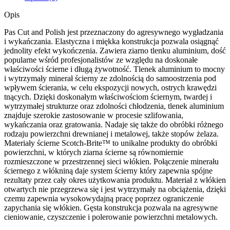
A
MED
Opis
Pas Cut and Polish jest przeznaczony do agresywnego wygładzania
i wykańczania. Elastyczna i miękka konstrukcja pozwala osiągnąć
jednolity efekt wykończenia. Zawiera ziarno tlenku aluminium, dość
popularne wśród profesjonalistów ze względu na doskonałe
właściwości ścierne i długą żywotność. Tlenek aluminium to mocny
i wytrzymały minerał ścierny ze zdolnością do samoostrzenia pod
wpływem ścierania, w celu ekspozycji nowych, ostrych krawędzi
tnących. Dzięki doskonałym właściwościom ściernym, twardej i
wytrzymałej strukturze oraz zdolności chłodzenia, tlenek aluminium
znajduje szerokie zastosowanie w procesie szlifowania,
wykańczania oraz gratowania. Nadaje się także do obróbki różnego
rodzaju powierzchni drewnianej i metalowej, także stopów żelaza.
Materiały ścierne Scotch-Brite™ to unikalne produkty do obróbki
powierzchni, w których ziarna ścierne są równomiernie
rozmieszczone w przestrzennej sieci włókien. Połączenie minerału
ściernego z włókniną daje system ścierny który zapewnia spójne
rezultaty przez cały okres użytkowania produktu. Materiał z włókien
otwartych nie przegrzewa się i jest wytrzymały na obciążenia, dzięki
czemu zapewnia wysokowydajną pracę poprzez ograniczenie
zapychania się włókien. Gęsta konstrukcja pozwala na agresywne
cieniowanie, czyszczenie i polerowanie powierzchni metalowych.