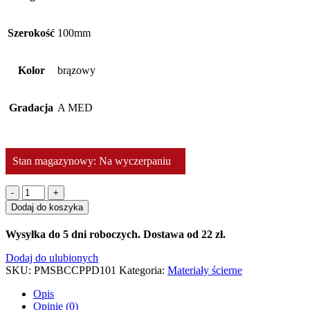
Szerokość
100mm
Kolor
brązowy
Gradacja
A MED
Stan magazynowy: Na wyczerpaniu
ilość
CP-
Dodaj do koszyka
BC
Pas
Wysyłka do 5 dni roboczych. Dostawa od 22 zł.
ścierny
z
Dodaj do ulubionych
włókniny
SKU:
PMSBCCPPD101
Kategoria:
Materiały ścierne
100mm
x
Opis
9000mm
Opinie (0)