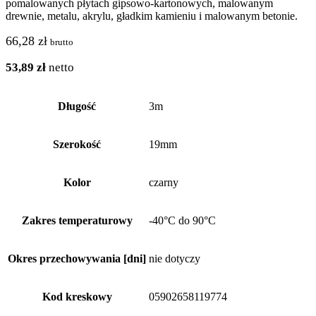
pomalowanych płytach gipsowo-kartonowych, malowanym
drewnie, metalu, akrylu, gładkim kamieniu i malowanym betonie.
66,28
zł
brutto
53,89
zł
netto
Długość
3m
Szerokość
19mm
Kolor
czarny
Zakres temperaturowy
-40°C do 90°C
Okres przechowywania [dni]
nie dotyczy
Kod kreskowy
05902658119774