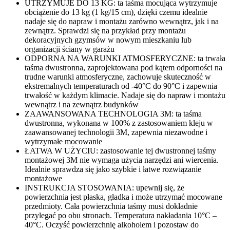
UTRZYMUJE DO 13 KG: ta taśma mocująca wytrzymuje
obciążenie do 13 kg (1 kg/15 cm), dzięki czemu idealnie
nadaje się do napraw i montażu zarówno wewnątrz, jak i na
zewnątrz. Sprawdzi się na przykład przy montażu
dekoracyjnych gzymsów w nowym mieszkaniu lub
organizacji ściany w garażu
ODPORNA NA WARUNKI ATMOSFERYCZNE: ta trwała
taśma dwustronna, zaprojektowana pod kątem odporności na
trudne warunki atmosferyczne, zachowuje skuteczność w
ekstremalnych temperaturach od -40°C do 90°C i zapewnia
trwałość w każdym klimacie. Nadaje się do napraw i montażu
wewnątrz i na zewnątrz budynków
ZAAWANSOWANA TECHNOLOGIA 3M: ta taśma
dwustronna, wykonana w 100% z zastosowaniem kleju w
zaawansowanej technologii 3M, zapewnia niezawodne i
wytrzymałe mocowanie
ŁATWA W UŻYCIU: zastosowanie tej dwustronnej taśmy
montażowej 3M nie wymaga użycia narzędzi ani wiercenia.
Idealnie sprawdza się jako szybkie i łatwe rozwiązanie
montażowe
INSTRUKCJA STOSOWANIA: upewnij się, że
powierzchnia jest płaska, gładka i może utrzymać mocowane
przedmioty. Cała powierzchnia taśmy musi dokładnie
przylegać po obu stronach. Temperatura nakładania 10°C –
40°C. Oczyść powierzchnię alkoholem i pozostaw do