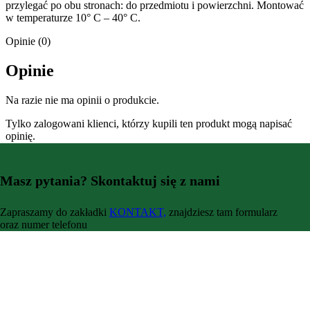
przylegać po obu stronach: do przedmiotu i powierzchni. Montować
w temperaturze 10° C – 40° C.
Opinie (0)
Opinie
Na razie nie ma opinii o produkcie.
Tylko zalogowani klienci, którzy kupili ten produkt mogą napisać
opinię.
Masz pytania? Skontaktuj się z nami
Zapraszamy do zakładki
KONTAKT,
znajdziesz tam formularz
oraz numer telefonu