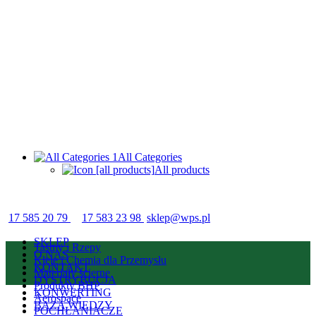
All Categories
All products
17 585 20 79
17 583 23 98
sklep@wps.pl
SKLEP
Taśmy i Rzepy
O NAS
Kleje i Chemia dla Przemysłu
KONTAKT
Materiały ścierne
DYSTRYBUCJA
Produkty BHP
KONWERTING
Aerospace
BAZA WIEDZY
POCHŁANIACZE