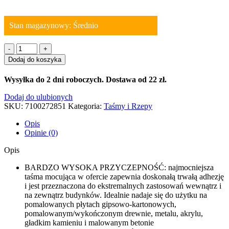
Stan magazynowy: Średnio
ilość
PT
Dodaj do koszyka
1100-
1930-
Wysyłka do 2 dni roboczych. Dostawa od 22 zł.
F
Taśma
Dodaj do ulubionych
dwustronna
SKU:
7100272851
Kategoria:
Taśmy i Rzepy
montażowa
ekstremalna
Opis
19mm
Opinie (0)
x
3m
Opis
BARDZO WYSOKA PRZYCZEPNOŚĆ: najmocniejsza
taśma mocująca w ofercie zapewnia doskonałą trwałą adhezję
i jest przeznaczona do ekstremalnych zastosowań wewnątrz i
na zewnątrz budynków. Idealnie nadaje się do użytku na
pomalowanych płytach gipsowo-kartonowych,
pomalowanym/wykończonym drewnie, metalu, akrylu,
gładkim kamieniu i malowanym betonie