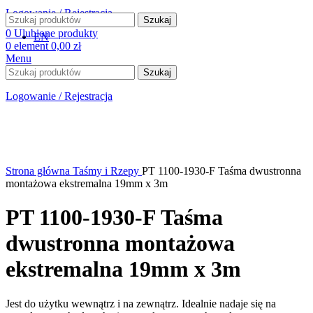
Logowanie / Rejestracja
Szukaj
0
Ulubione produkty
EN
0
element
0,00
zł
Menu
Szukaj
Logowanie / Rejestracja
Strona główna
Taśmy i Rzepy
PT 1100-1930-F Taśma dwustronna
montażowa ekstremalna 19mm x 3m
PT 1100-1930-F Taśma
dwustronna montażowa
ekstremalna 19mm x 3m
Jest do użytku wewnątrz i na zewnątrz. Idealnie nadaje się na