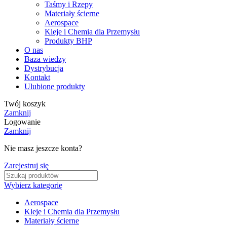
Taśmy i Rzepy
Materiały ścierne
Aerospace
Kleje i Chemia dla Przemysłu
Produkty BHP
O nas
Baza wiedzy
Dystrybucja
Kontakt
Ulubione produkty
Twój koszyk
Zamknij
Logowanie
Zamknij
Nie masz jeszcze konta?
Zarejestruj się
Wybierz kategorię
Aerospace
Kleje i Chemia dla Przemysłu
Materiały ścierne