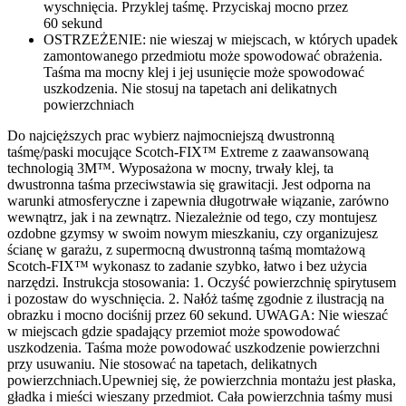
wyschnięcia. Przyklej taśmę. Przyciskaj mocno przez
60 sekund
OSTRZEŻENIE: nie wieszaj w miejscach, w których upadek
zamontowanego przedmiotu może spowodować obrażenia.
Taśma ma mocny klej i jej usunięcie może spowodować
uszkodzenia. Nie stosuj na tapetach ani delikatnych
powierzchniach
Do najcięższych prac wybierz najmocniejszą dwustronną
taśmę/paski mocujące Scotch-FIX™ Extreme z zaawansowaną
technologią 3M™. Wyposażona w mocny, trwały klej, ta
dwustronna taśma przeciwstawia się grawitacji. Jest odporna na
warunki atmosferyczne i zapewnia długotrwałe wiązanie, zarówno
wewnątrz, jak i na zewnątrz. Niezależnie od tego, czy montujesz
ozdobne gzymsy w swoim nowym mieszkaniu, czy organizujesz
ścianę w garażu, z supermocną dwustronną taśmą momtażową
Scotch-FIX™ wykonasz to zadanie szybko, łatwo i bez użycia
narzędzi. Instrukcja stosowania: 1. Oczyść powierzchnię spirytusem
i pozostaw do wyschnięcia. 2. Nałóż taśmę zgodnie z ilustracją na
obrazku i mocno dociśnij przez 60 sekund. UWAGA: Nie wieszać
w miejscach gdzie spadający przemiot może spowodować
uszkodzenia. Taśma może powodować uszkodzenie powierzchni
przy usuwaniu. Nie stosować na tapetach, delikatnych
powierzchniach.Upewniej się, że powierzchnia montażu jest płaska,
gładka i mieści wieszany przedmiot. Cała powierzchnia taśmy musi